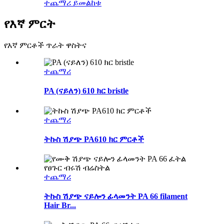
ተጨማሪ ይመልከቱ
የእኛ ምርት
የእኛ ምርቶች ጥራት ዋስትና
ተጨማሪ
PA (ናይለን) 610 ክር bristle
ተጨማሪ
ትኩስ ሽያጭ PA610 ክር ምርቶች
ተጨማሪ
ትኩስ ሽያጭ ናይሎን ፊላመንት PA 66 filament
Hair Br...