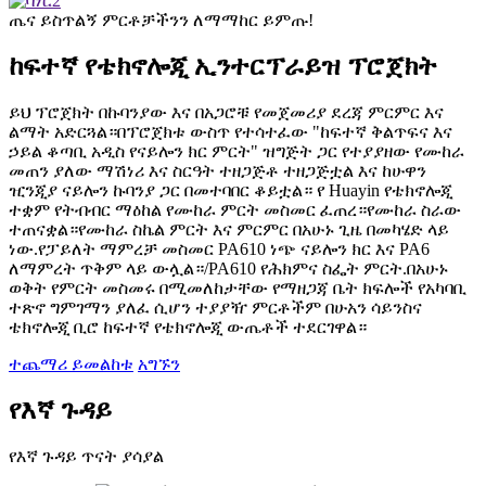
ጤና ይስጥልኝ ምርቶቻችንን ለማማከር ይምጡ!
ከፍተኛ የቴክኖሎጂ ኢንተርፕራይዝ ፕሮጀክት
ይህ ፕሮጀክት በኩባንያው እና በአጋሮቹ የመጀመሪያ ደረጃ ምርምር እና
ልማት አድርጓል።በፕሮጀክቱ ውስጥ የተሳተፈው "ከፍተኛ ቅልጥፍና እና
ኃይል ቆጣቢ አዲስ የናይሎን ክር ምርት" ዝግጅት ጋር የተያያዘው የሙከራ
መጠን ያለው ማሽነሪ እና ስርዓት ተዘጋጅቶ ተዘጋጅቷል እና ከሁዋን
ዢንጂያ ናይሎን ኩባንያ ጋር በመተባበር ቆይቷል። የ Huayin የቴክኖሎጂ
ተቋም የትብብር ማዕከል የሙከራ ምርት መስመር ፈጠረ።የሙከራ ስራው
ተጠናቋል።የሙከራ ስኬል ምርት እና ምርምር በአሁኑ ጊዜ በመካሄድ ላይ
ነው.የፓይለት ማምረቻ መስመር PA610 ነጭ ናይሎን ክር እና PA6
ለማምረት ጥቅም ላይ ውሏል።/PA610 የሕክምና ስፌት ምርት.በአሁኑ
ወቅት የምርት መስመሩ በሚመለከታቸው የማዘጋጃ ቤት ክፍሎች የአካባቢ
ተጽኖ ግምገማን ያለፈ ሲሆን ተያያዥ ምርቶችም በሁአን ሳይንስና
ቴክኖሎጂ ቢሮ ከፍተኛ የቴክኖሎጂ ውጤቶች ተደርገዋል።
ተጨማሪ ይመልከቱ
አግኙን
የእኛ ጉዳይ
የእኛ ጉዳይ ጥናት ያሳያል