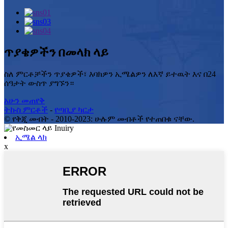
ጥያቄዎችን በመላክ ላይ
ስለ ምርቶቻችን ጥያቄዎች፣ እባክዎን ኢሜልዎን ለእኛ ይተዉት እና በ24
ሰዓታት ውስጥ ያግኙን።
አሁን መጠየቅ
ትኩስ ምርቶች
-
የጣቢያ ካርታ
© የቅጂ መብት - 2010-2023: ሁሉም መብቶች የተጠበቁ ናቸው.
ኢሜል ላክ
x