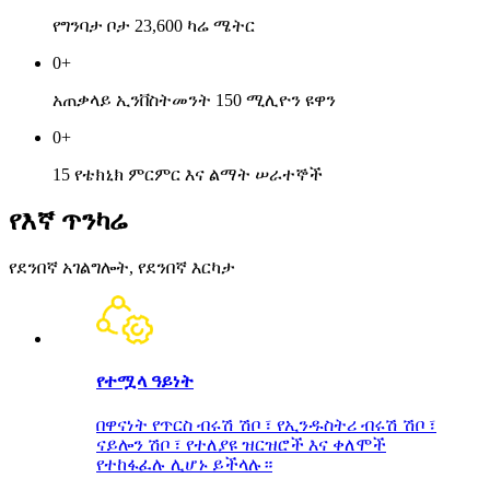
የግንባታ ቦታ 23,600 ካሬ ሜትር
0
+
አጠቃላይ ኢንቨስትመንት 150 ሚሊዮን ዩዋን
0
+
15 የቴክኒክ ምርምር እና ልማት ሠራተኞች
የእኛ ጥንካሬ
የደንበኛ አገልግሎት, የደንበኛ እርካታ
የተሟላ ዓይነት
በዋናነት የጥርስ ብሩሽ ሽቦ ፣ የኢንዱስትሪ ብሩሽ ሽቦ ፣
ናይሎን ሽቦ ፣ የተለያዩ ዝርዝሮች እና ቀለሞች
የተከፋፈሉ ሊሆኑ ይችላሉ።