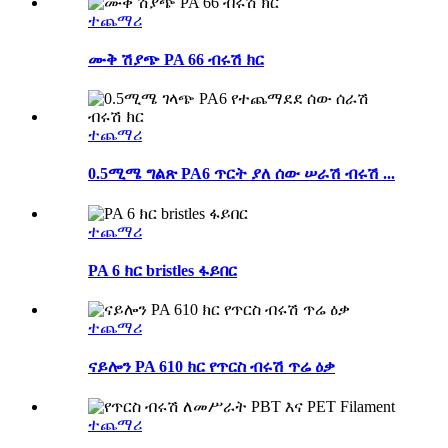
ተጨማሪ
ሙቅ ሽያጭ PA 66 ብሩሽ ክር
ተጨማሪ
0.5ሚሜ ግልጽ PA6 ጥርት ያለ ሰው ሠራሽ ብሩሽ ...
ተጨማሪ
PA 6 ክር bristles ፋይበር
ተጨማሪ
ናይሎን PA 610 ክር የጥርስ ብሩሽ ጥሬ ዕቃ
ተጨማሪ