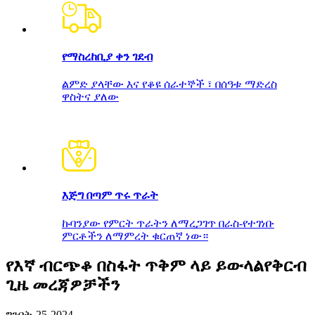
የማስረከቢያ ቀን ገደብ
ልምድ ያላቸው እና የቆዩ ሰራተኞች ፣ በሰዓቱ ማድረስ
ዋስትና ያለው
እጅግ በጣም ጥሩ ጥራት
ኩባንያው የምርት ጥራትን ለማረጋገጥ በራስ-የተገነቡ
ምርቶችን ለማምረት ቁርጠኛ ነው።
የእኛ ብርጭቆ በስፋት ጥቅም ላይ ይውላል
የቅርብ
ጊዜ መረጃዎቻችን
ግንቦት-25-2024