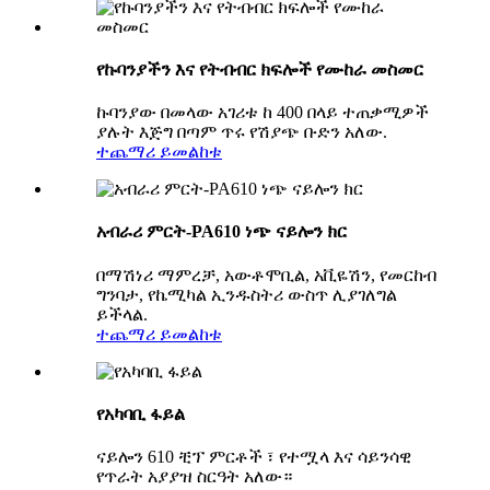
የኩባንያችን እና የትብብር ክፍሎች የሙከራ መስመር
ኩባንያው በመላው አገሪቱ ከ 400 በላይ ተጠቃሚዎች
ያሉት እጅግ በጣም ጥሩ የሽያጭ ቡድን አለው.
ተጨማሪ ይመልከቱ
አብራሪ ምርት-PA610 ነጭ ናይሎን ክር
በማሽነሪ ማምረቻ, አውቶሞቢል, አቪዬሽን, የመርከብ
ግንባታ, የኬሚካል ኢንዱስትሪ ውስጥ ሊያገለግል
ይችላል.
ተጨማሪ ይመልከቱ
የአካባቢ ፋይል
ናይሎን 610 ቺፕ ምርቶች ፣ የተሟላ እና ሳይንሳዊ
የጥራት አያያዝ ስርዓት አለው።