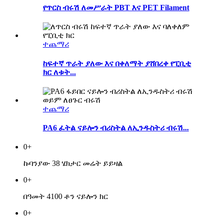
የጥርስ ብሩሽ ለመሥራት PBT እና PET Filament
ተጨማሪ
ከፍተኛ ጥራት ያለው እና በቀለማት ያሸበረቀ የፒቢቲ
ክር ለቱት...
ተጨማሪ
PA6 ፈትል ናይሎን ብሪስትል ለኢንዱስትሪ ብሩሽ...
0
+
ኩባንያው 38 ሄክታር መሬት ይይዛል
0
+
በዓመት 4100 ቶን ናይሎን ክር
0
+