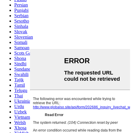
Persian
Punjabi
Serbian
Sesotho
Sinhala
Slovak
Slovenian
Somali
Samoan
Scots Gaelic
Shona
Sindhi
Sundanese
Swahili
Tajik
Tamil
Telugu
Thai
Ukrainian
Urdu
Uzbek
Vietnamese
Welsh
Xhosa