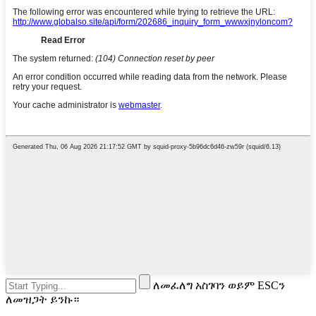
ለመፈለግ አስገባን ወይም ESCን
ለመዝጋት ይንኩ።