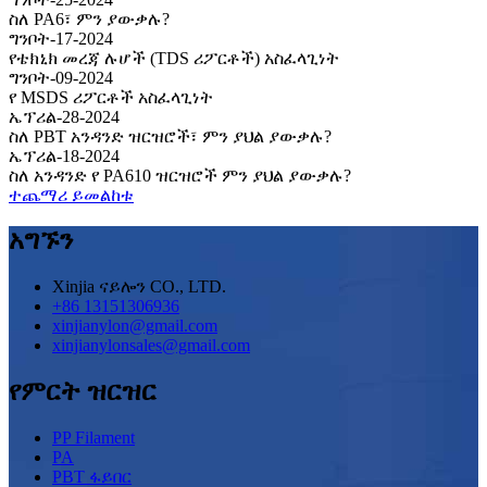
ስለ PA6፣ ምን ያውቃሉ?
ግንቦት-17-2024
የቴክኒክ መረጃ ሉሆች (TDS ሪፖርቶች) አስፈላጊነት
ግንቦት-09-2024
የ MSDS ሪፖርቶች አስፈላጊነት
ኤፕሪል-28-2024
ስለ PBT አንዳንድ ዝርዝሮች፣ ምን ያህል ያውቃሉ?
ኤፕሪል-18-2024
ስለ አንዳንድ የ PA610 ዝርዝሮች ምን ያህል ያውቃሉ?
ተጨማሪ ይመልከቱ
አግኙን
Xinjia ናይሎን CO., LTD.
+86 13151306936
xinjianylon@gmail.com
xinjianylonsales@gmail.com
የምርት ዝርዝር
PP Filament
PA
PBT ፋይበር