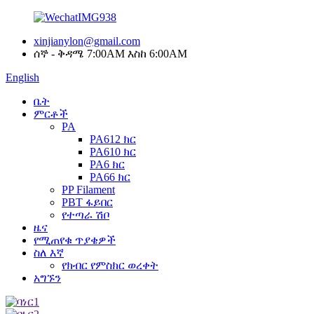
xinjianylon@gmail.com
ሰኞ - ቅዳሜ 7:00AM እስከ 6:00AM
English
ቤት
ምርቶች
PA
PA612 ክር
PA610 ክር
PA6 ክር
PA66 ክር
PP Filament
PBT ፋይበር
የተጣራ ሽቦ
ዜና
የሚጠየቁ ጥያቄዎች
ስለ እኛ
የክብር የምስክር ወረቀት
አግኙን