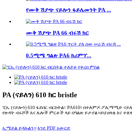
የሙቅ ሽያጭ ናይሎን ፋይሌመንት PA ...
ሙቅ ሽያጭ PA 66 ብሩሽ ክር
0.5ሚሜ ግልጽ PA6 ክሪምፕ...
PA (ናይለን) 610 ክር bristle
ፒኤ (ናይሎን) 610 ፋይበር ብርስትል፣ PA610፣ በተለምዶ ፖሊማሚድ ናይ
የጽዳት ብሩሾች እና ሌሎች ምርቶች ላይ በግልጽ ይታያል።ይህ ዘላቂ እና ተ
ኢሜይል ይላኩልን።
እንደ PDF አውርድ