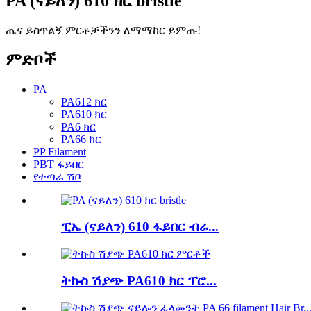
PA (ናይለን) 610 ክር bristle
ጤና ይስጥልኝ ምርቶቻችንን ለማማከር ይምጡ!
ምድቦች
PA
PA612 ክር
PA610 ክር
PA6 ክር
PA66 ክር
PP Filament
PBT ፋይበር
የተጣራ ሽቦ
ፒኤ (ናይለን) 610 ፋይበር ብሬ...
ትኩስ ሽያጭ PA610 ክር ፕሮ...