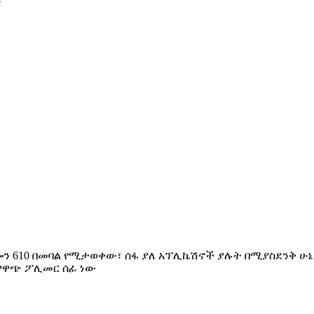
ሎን 610 በመባል የሚታወቀው፣ ሰፋ ያለ አፕሊኬሽኖች ያሉት በሚያስደንቅ ሁኔ
ለዋዋጭ ፖሊመር ሰፊ ነው