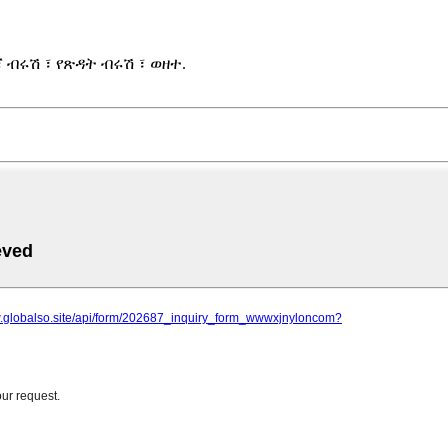
 ብሩሽ ፣ የጽዳት ብሩሽ ፣ ወዘተ.