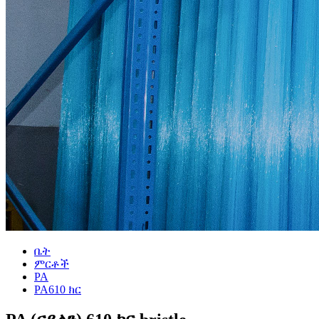
ቤት
ምርቶች
PA
PA610 ክር