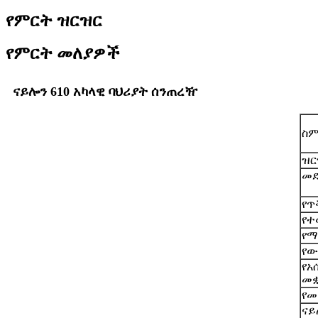
የምርት ዝርዝር
የምርት መለያዎች
ናይሎን 610 አካላዊ ባህሪያት ሰንጠረዥ
ስ
ዝር
መደ
የጥ
የተ
የማ
የው
የአ
መ
የመ
ናይ