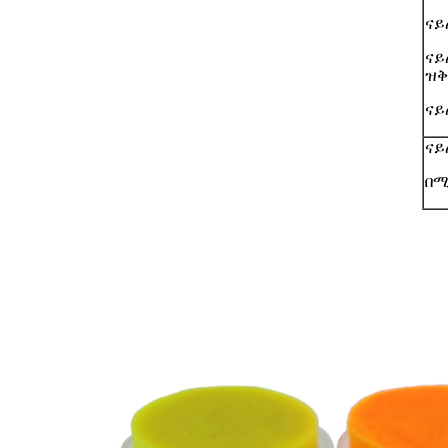
ናይ
ናይ
ዝቅ
ናይ
ናይ
በሚ