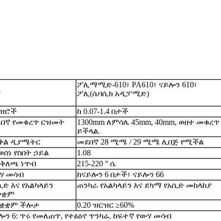
ፖሊማሚድ-610፣ PA610፣ ናይሎን 610፣
ም
ፖሊ(ሴባሲክ አዲፓሚድ)
ዝሮች
ከ 0.07-1.4 በታች
በኛ የመቁረጥ ርዝመት
1300mm ለምሳሌ 45mm, 40mm, ወዘተ መቁረጥ
ይችላል.
ቅል ዲያሜትር
መደበኛ 28 ሚሜ / 29 ሚሜ ሊበጅ የሚችል
ወሰነ የስበት ኃይል
1.08
ቅለጫ ነጥብ
215-220 ° ሴ
ሃ መሳብ
ከናይሎን 6 በታች፣ ናይሎን 66
ሲድ እና የአልካላይን
ጠንካራ የአልካላይን እና ደካማ የአሲድ መከላከያ
ቋቋም
ቋቋም ችሎታ
0.20 ዝርዝር ≥60%
ሎን 6: ጥሩ የመለጠጥ, የተፅዕኖ ጥንካሬ, ከፍተኛ የውሃ መሳብ