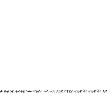
ታ ሁለገብ ቁሳቁስ ነው።የእሱ መላመድ እንደ የጥርስ ብሩሾች፣ ብሩሾች፣ እና