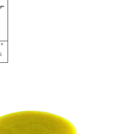
ቋም
ው።
6