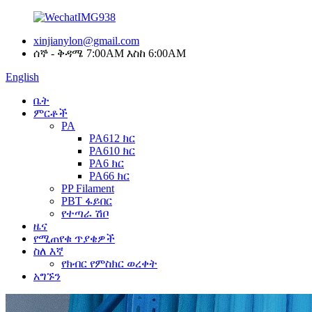
xinjianylon@gmail.com
ሰኞ - ቅዳሜ 7:00AM እስከ 6:00AM
English
ቤት
ምርቶች
PA
PA612 ክር
PA610 ክር
PA6 ክር
PA66 ክር
PP Filament
PBT ፋይበር
የተጣራ ሽቦ
ዜና
የሚጠየቁ ጥያቄዎች
ስለ እኛ
የክብር የምስክር ወረቀት
አግኙን