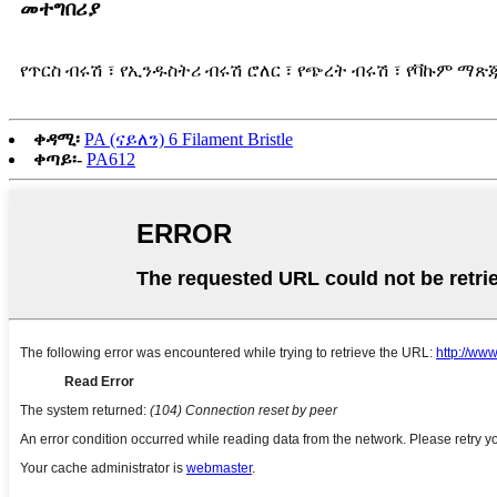
መተግበሪያ
የጥርስ ብሩሽ ፣ የኢንዱስትሪ ብሩሽ ሮለር ፣ የጭረት ብሩሽ ፣ የቫኩም ማጽጃ
ቀዳሚ፡
PA (ናይለን) 6 Filament Bristle
ቀጣይ፡-
PA612