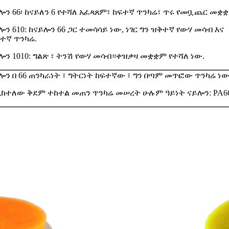
ሎን 66፡ ከናይለን 6 የተሻለ አፈጻጸም፣ ከፍተኛ ጥንካሬ፣ ጥሩ የመቧጨር መቋ
ሎን 610: ከናይሎን 66 ጋር ተመሳሳይ ነው, ነገር ግን ዝቅተኛ የውሃ መሳብ እና
ተኛ ጥንካሬ.
ሎን 1010: ግልጽ ፣ ትንሽ የውሃ መሳብ።ቀዝቃዛ መቋቋም የተሻለ ነው.
ሎን በ 66 ጠንካራነት ፣ ግትርነት ከፍተኛው ፣ ግን በጣም መጥፎው ጥንካሬ ነ
ከተለው ቅደም ተከተል መጠን ጥንካሬ መሠረት ሁሉም ዓይነት ናይሎን: PA6